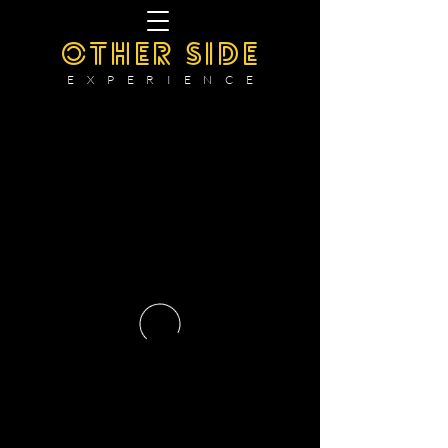
OTHER SIDE
E X P E R I E N C E