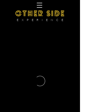
OTHER SIDE
E X P E R I E N C E