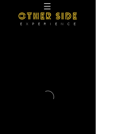
OTHER SIDE
E X P E R I E N C E