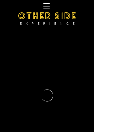
OTHER SIDE
E X P E R I E N C E